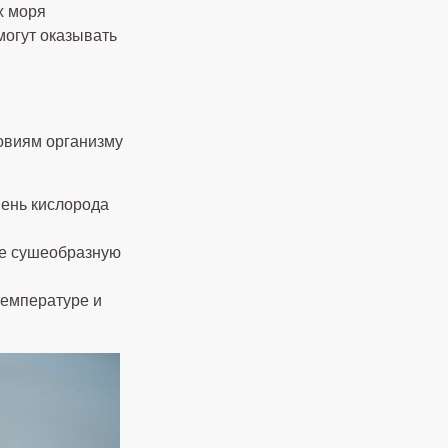
х моря
могут оказывать
ловиям организму
вень кислорода
ее сушеобразную
температуре и