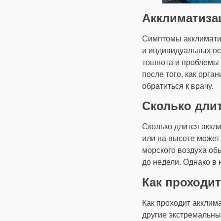
Акклиматиза
Симптомы акклиматиз
и индивидуальных ос
тошнота и проблемы 
после того, как орг
обратиться к врачу.
Сколько дли
Сколько длится аккл
или на высоте может 
морского воздуха об
до недели. Однако в
Как проходи
Как проходит акклима
другие экстремальны