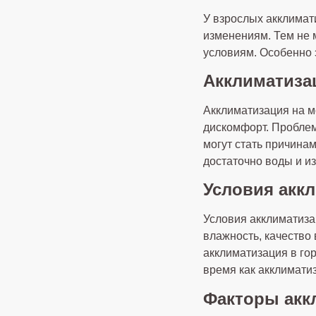
У взрослых акклимат
изменениям. Тем не 
условиям. Особенно 
Акклиматиза
Акклиматизация на м
дискомфорт. Проблем
могут стать причина
достаточно воды и и
Условия акк
Условия акклиматиза
влажность, качество
акклиматизация в го
время как акклимати
Факторы акк