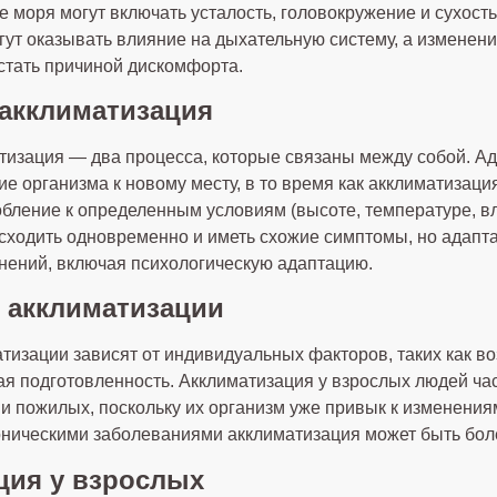
 моря могут включать усталость, головокружение и сухость
гут оказывать влияние на дыхательную систему, а изменен
 стать причиной дискомфорта.
 акклиматизация
тизация — два процесса, которые связаны между собой. А
е организма к новому месту, в то время как акклиматизаци
ление к определенным условиям (высоте, температуре, влаж
сходить одновременно и иметь схожие симптомы, но адапт
нений, включая психологическую адаптацию.
 акклиматизации
тизации зависят от индивидуальных факторов, таких как во
ая подготовленность. Акклиматизация у взрослых людей ча
й и пожилых, поскольку их организм уже привык к изменени
оническими заболеваниями акклиматизация может быть бол
ция у взрослых