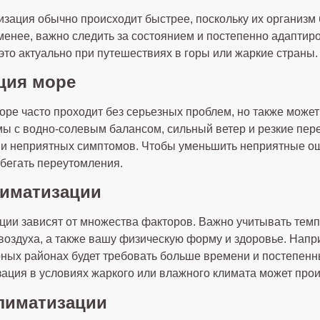
изация обычно происходит быстрее, поскольку их организм 
менее, важно следить за состоянием и постепенно адаптир
это актуально при путешествиях в горы или жаркие страны.
ция море
оре часто проходит без серьезных проблем, но также може
ы с водно-солевым балансом, сильный ветер и резкие пер
ми неприятных симптомов. Чтобы уменьшить неприятные о
збегать переутомления.
лиматизации
ции зависят от множества факторов. Важно учитывать темпе
 воздуха, а также вашу физическую форму и здоровье. Напр
рных районах будет требовать больше времени и постепенн
зация в условиях жаркого или влажного климата может про
лиматизации