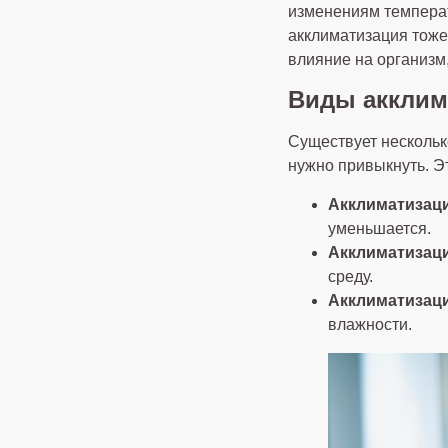
изменениям температ
акклиматизация тоже 
влияние на организм
Виды акклим
Существует несколько
нужно привыкнуть. Эт
Акклиматизаци
уменьшается.
Акклиматизаци
среду.
Акклиматизаци
влажности.