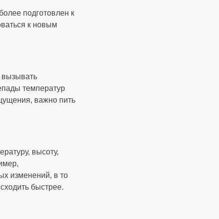
более подготовлен к
оваться к новым
т вызывать
епады температур
щущения, важно пить
ратуру, высоту,
имер,
ых изменений, в то
исходить быстрее.