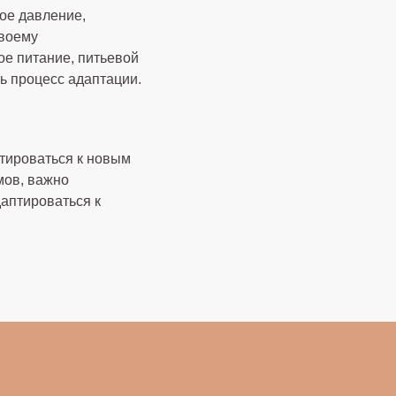
ое давление,
своему
ое питание, питьевой
ь процесс адаптации.
птироваться к новым
мов, важно
даптироваться к