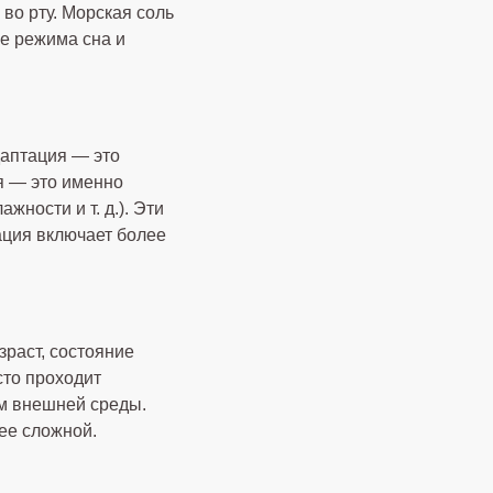
 во рту. Морская соль
ие режима сна и
даптация — это
я — это именно
ности и т. д.). Эти
ация включает более
зраст, состояние
сто проходит
ям внешней среды.
ее сложной.