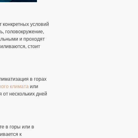
т конкретных условий
ь, головокружение,
альными и проходят
силиваются, стоит
лиматизация в горах
кого климата
или
 от нескольких дней
те в горы или в
ивается к